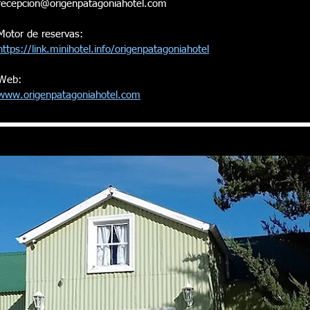
recepcion@origenpatagoniahotel.com
Motor de reservas:
https://link.minihotel.info/origenpatagoniahotel
Web:
www.origenpatagoniahotel.com