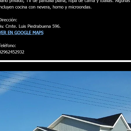
baño privado, TV de pantalla plana, ropa de cama y toallas. Algunas
incluyen cocina con nevera, horno y microondas.
Dirección:
Av. Cmte. Luis Piedrabuena 596.
VER EN GOOGLE MAPS
Teléfono:
02962452932